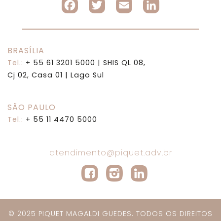
Facebook
Twitter
Email
LinkedI
BRASÍLIA
Tel.:
+ 55 61 3201 5000
| SHIS QL 08,
Cj 02, Casa 01 | Lago Sul
SÃO PAULO
Tel.:
+ 55 11 4470 5000
atendimento@piquet.adv.br
© 2025 PIQUET MAGALDI GUEDES. TODOS OS DIREITOS