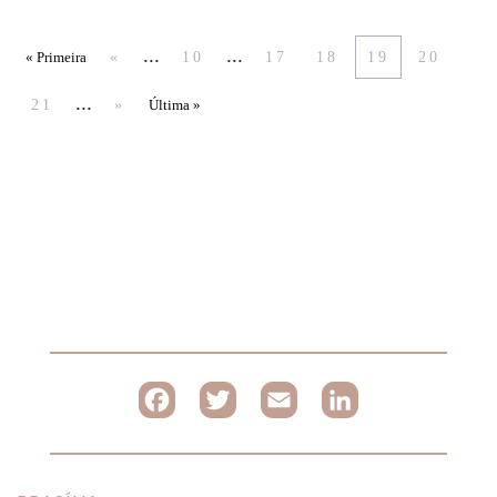
...
...
«
10
17
18
19
20
« Primeira
...
21
»
Última »
Facebook
Twitter
Email
LinkedI